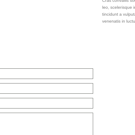
Cras convallis so
leo, scelerisque i
tincidunt a vulput
venenatis in luctu