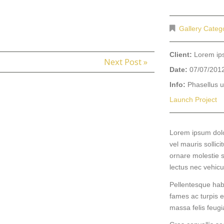
Gallery Categ
Client:
Lorem i
Next Post »
Date:
07/07/201
Info:
Phasellus u
Launch Project
Lorem ipsum dolor
vel mauris sollici
ornare molestie s
lectus nec vehicu
Pellentesque hab
fames ac turpis e
massa felis feugiat