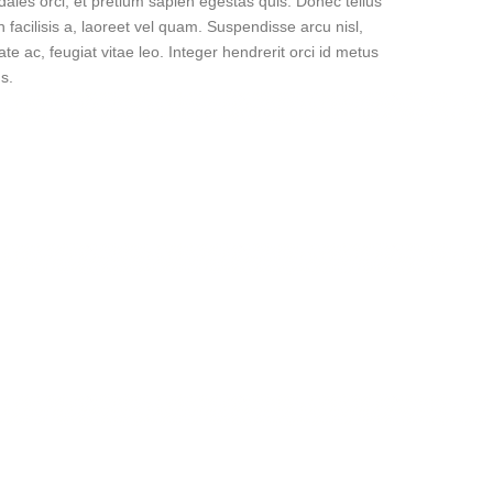
dales orci, et pretium sapien egestas quis. Donec tellus
n facilisis a, laoreet vel quam. Suspendisse arcu nisl,
ate ac, feugiat vitae leo. Integer hendrerit orci id metus
s.