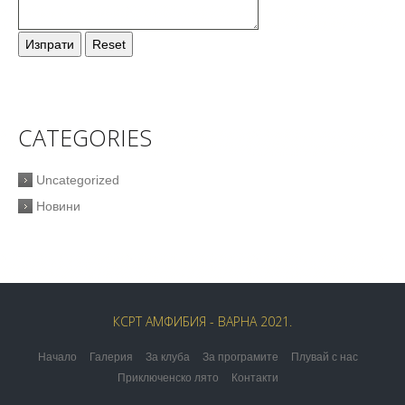
CATEGORIES
Uncategorized
Новини
КСРТ АМФИБИЯ - ВАРНА 2021.
Начало
Галерия
За клуба
За програмите
Плувай с нас
Приключенско лято
Контакти