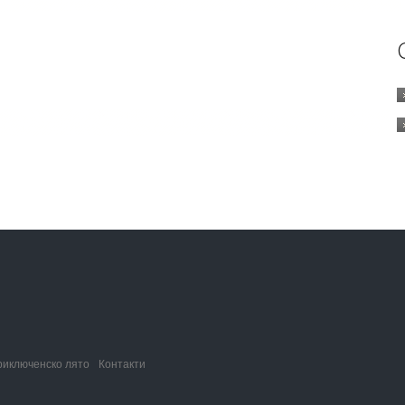
риключенско лято
Контакти