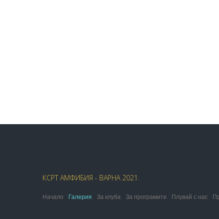
КСРТ АМФИБИЯ - ВАРНА 2021.
Начало
Галерия
За клуба
За програмите
Плувай с нас
П