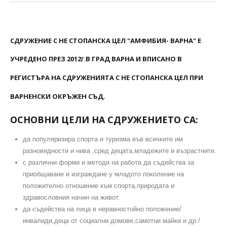
СДРУЖЕНИЕ С НЕ СТОПАНСКА ЦЕЛ "АМФИБИЯ- ВАРНА" Е
УЧРЕДЕНО ПРЕЗ 2012
В ГРАД ВАРНА И ВПИСАНО В
Г.
РЕГИСТЪРА НА СДРУЖЕНИЯТА С НЕ СТОПАНСКА ЦЕЛ ПРИ
ВАРНЕНСКИ ОКРЪЖЕН СЪД.
ОСНОВНИ ЦЕЛИ НА СДРУЖЕНИЕТО СА:
да популяризира спорта и туризма във всичките им
разновидности и нива ,сред децата,младежите и възрастните.
с различни форми и методи на работа да съдейства за
приобщаване и изграждане у младото поколение на
положително отношение към спорта,природата и
здравословния начин на живот.
да съдейства на лица в неравностойно положение/
инвалиди,деца от социални домове,самотни майки и др./