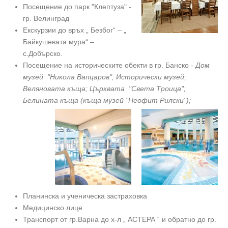
Посещение до парк "Клептуза" -
гр. Велинград
Екскурзии до връх „ Безбог“ – „
Байкушевата мура“ –
с.Добърско.
Посещение на историческите обекти в гр. Банско -
Дом
музей "Никола Вапцаров"; Исторически музей;
Веляновата къща; Църквата "Света Троица";
Белината къща (къща музей "Неофит Рилски");
Планинска и ученическа застраховка
Медицинско лице
Транспорт от гр.Варна до х-л „ АСТЕРА “ и обратно до гр.