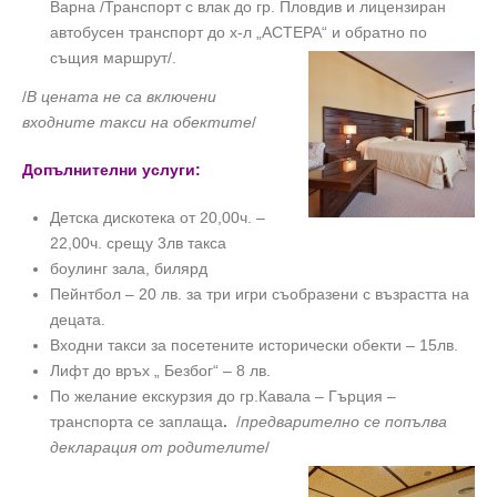
Варна /Транспорт с влак до гр. Пловдив и лицензиран
автобусен транспорт до х-л „АСТЕРА“
и обратно по
същия маршрут/.
/
В цената не са включени
входните такси на обектите
/
Допълнителни услуги:
Детска дискотека от 20,00ч. –
22,00ч. срещу 3лв такса
боулинг зала, билярд
Пейнтбол – 20 лв. за три игри съобразени с възрастта на
децата.
Входни такси за посетените исторически обекти – 15лв.
Лифт до връх „ Безбог“ – 8 лв.
По желание екскурзия до гр.Кавала – Гърция –
транспорта се заплаща
.
/
предварително се попълва
декларация от родителите
/