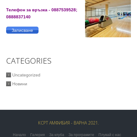
Телефон за връзка - 0887539528;
0888837140
Записване
CATEGORIES
Uncategorized
Новини
КСРТ АМФИБИЯ - ВАРНА 2021.
Начало
Галерия
За клуба
За програмите
Плувай с нас