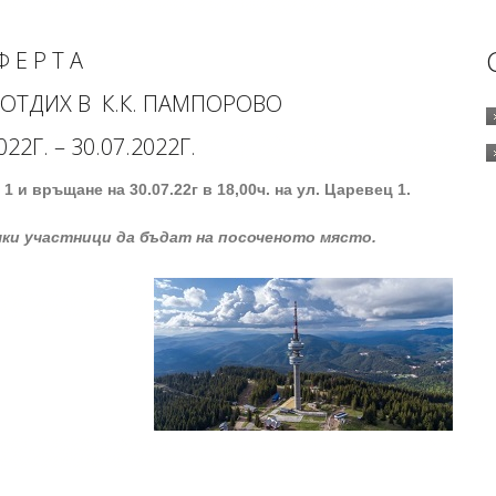
Ф Е Р Т А
Н ОТДИХ В К.К. ПАМПОРОВО
022Г. – 30.07.2022Г.
ц 1
и връщане на
30.0
7.2
2г
в 18,00ч. на ул. Царевец 1.
чки участници да бъдат на посоченото място.