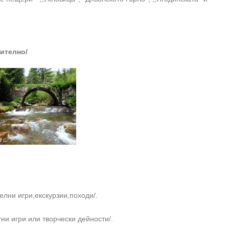
нително/
лни игри,екскурзии,походи/.
и игри или творчески дейности/.