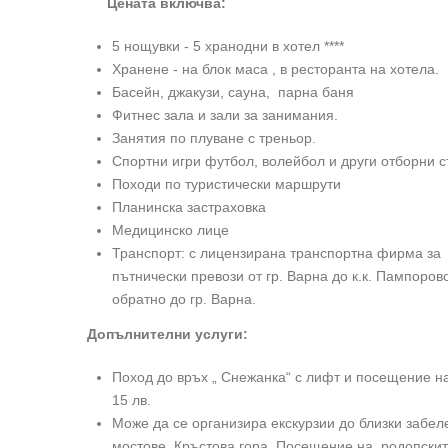
Цената включва:
5 нощувки - 5 хранодни в хотел ****
Хранене - на блок маса , в ресторанта на хотела.
Басейн, джакузи, сауна, парна баня
Фитнес зала и зали за занимания.
Занятия по плуване с треньор.
Спортни игри футбол, волейбол и други отборни с
Походи по туристически маршрути
Планинска застраховка
Медицинско лице
Транспорт: с лицензирана транспортна фирма за
пътнически превози от гр. Варна до к.к. Пампоров
обратно до гр. Варна.
Допълнителни услуги:
Поход до връх „ Снежанка“ с лифт и посещение на
15 лв.
Може да се организира екскурзии до близки забел
мостове, Кръстова гора. Посещение на родопските п