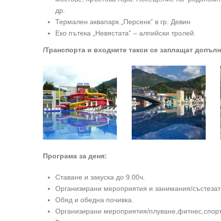
др.
Термален аквапарк „Персенк” в гр. Девин
Еко пътека „Невястата” – алпийски тролей.
/Транспорта и входните такси се заплащат допъл
Програма за деня:
Ставане и закуска до 9.00ч.
Организирани мероприятия и занимания/състезате
Обяд и обедна почивка.
Организирани мероприятия/плуване,фитнес,спортн