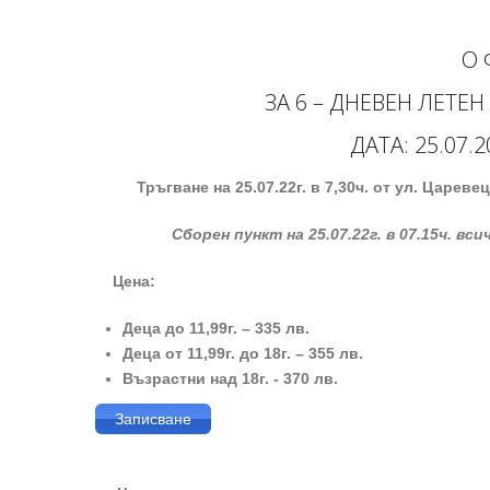
О 
ЗА 6 – ДНЕВЕН ЛЕТЕ
ДАТА: 25.07.2
Тръгване на
25
.0
7
.2
2
г. в 7,30ч. от ул. Цареве
Сборен пункт на
25.0
7.2
2г. в 07.15ч.
вси
Цена:
Деца до 11,99г. – 335 лв.
Деца
от
11,99г. до 18г. – 355 лв.
Възрастни
над 18г. - 370 лв.
Записване