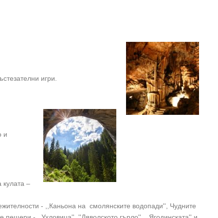
ъстезателни игри.
о и
 кулата –
ежителности - ,,Каньона на смолянските водопади'', Чудните
ещери - ,,Ухловица'', ''Дяволското гърло'', ,,Ягодинската'' и