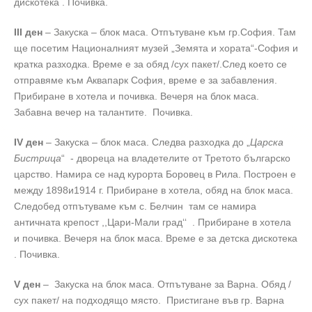
дискотека . Почивка.
III ден
– Закуска – блок маса. Отпътуване към гр.София. Там
ще посетим Националният музей „Земята и хората“-София и
кратка разходка. Време е за обяд /сух пакет/.След което се
отправяме към Аквапарк София, време е за забавления.
Прибиране в хотела и почивка. Вечеря на блок маса.
Забавна вечер на талантите. Почивка.
IV ден
– Закуска – блок маса. Следва разходка до „
Царска
Бистрица
“ - двореца на владетелите от Третото българско
царство. Намира се над курорта Боровец в Рила. Построен е
между 1898и1914 г. Прибиране в хотела, обяд на блок маса.
Следобед отпътуваме към с. Белчин там се намира
античната крепост ,,Цари-Мали град‘‘ . Прибиране в хотела
и почивка. Вечеря на блок маса. Време е за детска дискотека
. Почивка.
V ден
– Закуска на блок маса. Отпътуване за Варна. Обяд /
сух пакет/ на подходящо място. Пристигане във гр. Варна