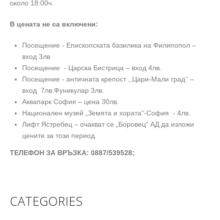
около 18:00ч.
В цената не са включени:
Посещение - Епископската базилика на Филипопол –
вход 3лв
Посещение - Царска Бистрица – вход 4лв.
Посещение - античната крепост ,,Цари-Мали град‘‘ –
вход 7лв.Фуникулар 3лв.
Аквапарк София – цена 30лв.
Национален музей „Земята и хората“-София - 4лв.
Лифт Ястребец – очакват се „Боровец“ АД да изложи
цените за този период.
ТЕЛЕФОН ЗА ВРЪЗКА:
0887/539528;
CATEGORIES