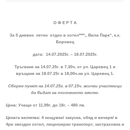
О Ф Е Р Т А
За 5 дневен летен отдих в хотел****
,,
Вила Парк‘‘, к.к.
Боровец
дата:
14
.07.
2025
г. –
18
.07.
2025
г.
Тръгване на
14
.0
7
.2
5
г. в 7,30ч. от ул. Царевец
1
и
връщане на 1
8
.0
7
.2
5
г
в 18,00ч.на ул. Царевец 1.
Сборен пункт на
14
.07.2
5
г. в 07.15ч.
всички участници
да бъдат на посоченото място.
Цена: Учащи от 11,99г. до 1
8
г. –
4
80 лв.
Цената включва: 4 нощувки/ закуска, обяд и вечеря/ в
4ри звезден хотел, лицензиран транспорт, застраховка и