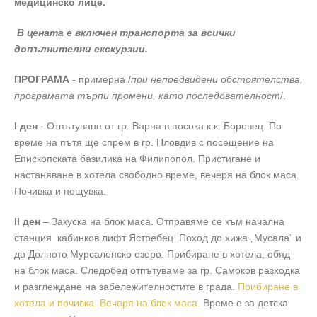
медицинско лице.
В цената е включен транспорта за всички
допълнителни екскурзии.
ПРОГРАМА
- примерна /
при непредвидени обстоятелства,
програмата търпи промени, като последователност
/.
I ден
- Отпътуване от гр. Варна в посока к.к. Боровец. По
време на пътя ще спрем в гр. Пловдив с посещение на
Епископската базилика на Филипопол. Пристигане и
настаняване в хотела свободно време, вечеря на блок маса.
Почивка и нощувка.
II ден
– Закуска на блок маса. Отправяме се към начална
станция кабинков лифт Ястребец. Поход до хижа „Мусала“ и
до Долното Мурсаленско езеро. Прибиране в хотела, обяд
на блок маса. Следобед отпътуваме за гр. Самоков разходка
и разглеждане на забележителностите в града.
Прибиране в
хотела и почивка. Вечеря на блок маса.
Време е за детска