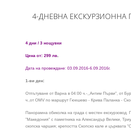
4-
ДНЕВНА
ЕКСКУРЗИОННА 
4 дни / 3 нощувки
Цена от: 299 лв
.
Дата на провеждане: 03.09.2016-6.09.2016г.
1-ви ден:
Отпътуване от Варна в 04:00 ч.-,,Антим Първи", от Бур
ч.,от OMV по маршрут Гюешево - Крива Паланка - Ско
Панорамна обиколка на града с местен екскурзовод. 
"Македония" с паметника на Александър Велики, Триу
скопска чаршия; крепостта Скопско кале и църквата "