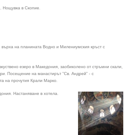
. Нощувкa в Скопие.
о върха на планината Водно и Милениумския кръст с
зкуствено езеро в Македония, заобиколено от стръмни скали,
ри. Посещение на манастирът ”Св. Андрей” - с
та на прочутия Крали Марко.
дония. Настаняване в хотела.