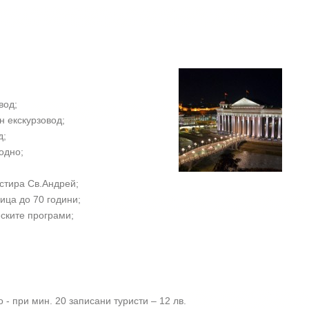
вод;
н екскурзовод;
д;
одно;
стира Св.Андрей;
ица до 70 години;
ските програми;
 - при мин. 20 записани туристи – 12 лв.