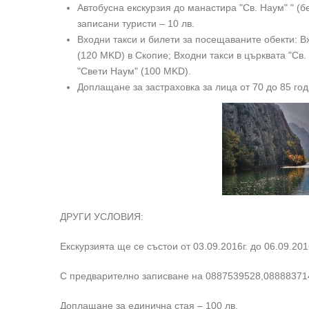
Автобусна екскурзия до манастира "Св. Наум" " (
записани туристи – 10 лв.
Входни такси и билети за посещаваните обекти: Вх
(120 MKD) в Скопие; Входни такси в църквата "Св
"Свети Наум" (100 MKD).
Доплащане за застраховка за лица от 70 до 85 год
ДРУГИ УСЛОВИЯ:
Екскурзията ще се състои от 03.09.2016г. до 06.09.201
С предварително записване на 0887539528,088883714
Доплащане за единична стая – 100 лв.