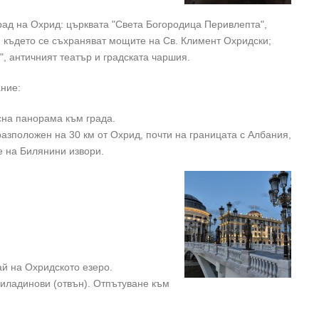
рад на Охрид: църквата "Света Богородица Перивлепта",
 където се съхраняват мощите на Св. Климент Охридски;
, античният театър и градската чаршия.
ние:
сна панорама към града.
разположен на 30 км от Охрид, почти на границата с Албания,
е на Билянини извори.
ай на Охридското езеро.
иладинови (отвън). Отпътуване към