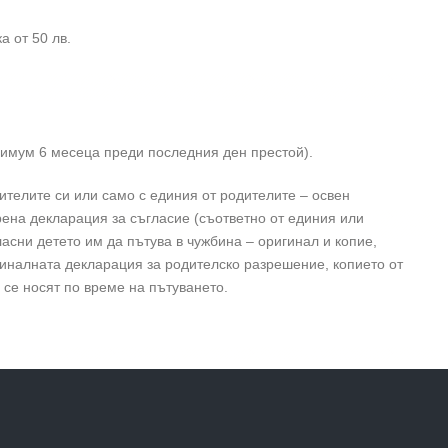
а от 50 лв.
имум 6 месеца преди последния ден престой).
ителите си или само с единия от родителите – освен
ена декларация за съгласие (съответно от единия или
ласни детето им да пътува в чужбина – oригинал и копие,
игиналната декларация за родителско разрешение, копието от
 се носят по време на пътуването.