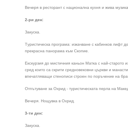
Вечеря в ресторант с национална кухня и жива музика
2-ри ден:
Закуска.
Tуристическа програма: изкачване с кабинков лифт д
прекрасна панорама към Скопие.
Eкскурзия до мистичния каньон Матка с най-старото и
сред които са скрити средновековни църкви и манасти
впечатляващи стенописи строен по поръчение на бра
Отпътуване за Охрид - туристическата перла на Маке
Вечеря. Нощувка в Охрид.
3-ти ден:
Закуска.