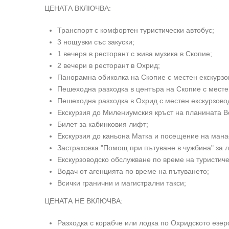
ЦЕНАТА ВКЛЮЧВА:
Транспорт с комфортен туристически автобус;
3 нощувки със закуски;
1 вечеря в ресторант с жива музика в Скопие;
2 вечери в ресторант в Охрид;
Панорамна обиколка на Скопие с местен екскурзо
Пешеходна разходка в центъра на Скопие с месте
Пешеходна разходка в Охрид с местен екскурзово
Екскурзия до Милениумския кръст на планината В
Билет за кабинковия лифт;
Екскурзия до каньона Матка и посещение на мана
Застраховка "Помощ при пътуване в чужбина" за л
Екскурзоводско обслужване по време на туристиче
Водач от агенцията по време на пътуването;
Всички гранични и магистрални такси;
ЦЕНАТА НЕ ВКЛЮЧВА:
Разходка с корабче или лодка по Охридското езеро