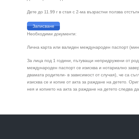
Дете до 11.99 г в стая с 2-ма възрастни ползва отстъпк
Записване
Необходими документи:
Лична карта или валиден международен паспорт (мин
За лица под 1 години, пътуващи непридружени от род
международен паспорт се изисква и нотариално завер
двамата родители- в зависимост от случая), че са съг
изисква се и копие от акта за раждане на детето. Ор
нея и копието на акта за раждане на детето следва да