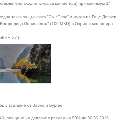
без включена входна такса за манастира) при минимум 14
одна такса за църквата "Св. *Спас" и музея на Гоце Делчев
. Богородица Перивлепта" (100 MKD) в Охрид и манастира
ини – 5 лв.
6г. с тръгване от Варна и Бургас
0, плащане на депозит в размер на 50% до 30.06.2016.