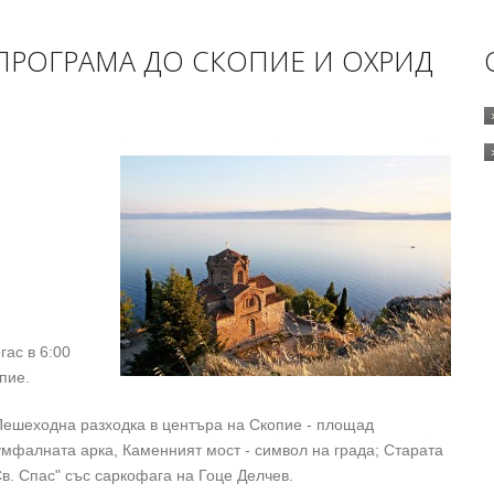
ПРОГ
РАМА
ДО СКОПИЕ И ОХРИД
гас в 6:00
пие.
Пешеходна разходка в центъра на Скопие - площад
мфалната арка, Каменният мост - символ на града; Старата
Св. Спас" със саркофага на Гоце Делчев.