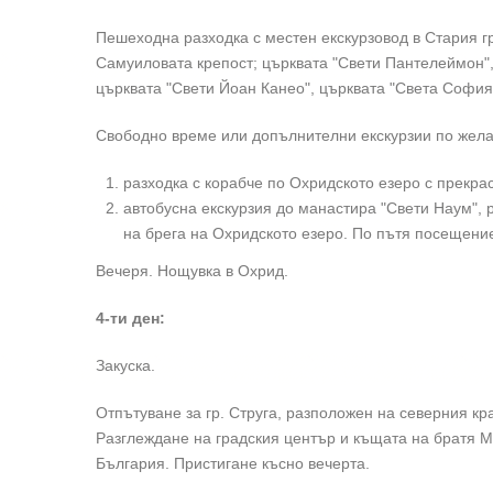
Пешеходна разходка с местен екскурзовод в Стария г
Самуиловата крепост; църквата "Свети Пантелеймон",
църквата "Свети Йоан Канео", църквата "Света София"
Свободно време или допълнителни екскурзии по жела
разходка с корабче по Охридското езеро с прекра
автобусна екскурзия до манастира "Свети Наум", 
на брега на Охридското езеро. По пътя посещени
Вечеря. Нощувка в Охрид.
4-ти ден:
Закуска.
Отпътуване за гр. Струга, разположен на северния кр
Разглеждане на градския център и къщата на братя М
България. Пристигане късно вечерта.