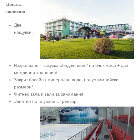
Цената
включва:
Две
нощувки.
Изхранване – закуска,обяд,вечеря / на блок маса + две
междинни хранения/.
Закрит басейн / минерална вода, полуолимпийски
размери/.
Фитнес зала и зали за занимания.
Занятия по плуване с треньор.