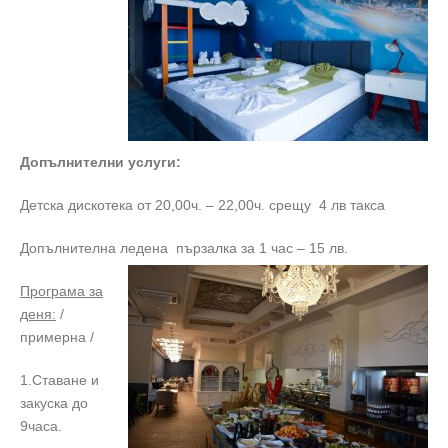
Допълнителни услуги:
Детска дискотека от 20,00ч. – 22,00ч. срещу 4 лв такса
Допълнителна ледена пързалка за 1 час – 15 лв.
Програма за
деня:
/
примерна /
1.Ставане и
закуска до
9часа.