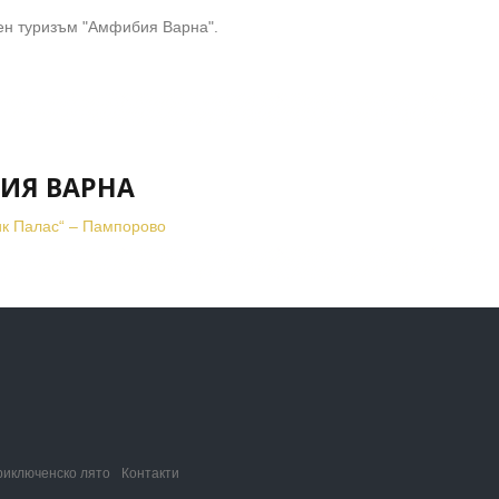
лен туризъм "Амфибия Варна".
БИЯ ВАРНА
ик Палас“ – Пампорово
риключенско лято
Контакти