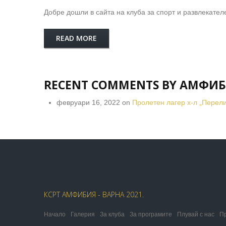
Добре дошли в сайта на клуба за спорт и развлекате
READ MORE
RECENT COMMENTS BY АМФИ
февруари 16, 2022 on
Пролетен лагер х-л „Перел
КСРТ АМФИБИЯ - ВАРНА 2021.
Начало
Галерия
За клуба
За програмите
Плувай с нас
П