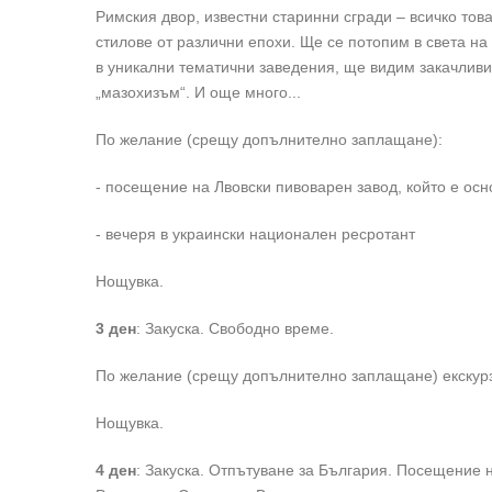
Римския двор, известни старинни сгради – всичко то
стилове от различни епохи. Ще се потопим в света н
в уникални тематични заведения, ще видим закачливи
„мазохизъм“. И още много...
По желание (срещу допълнително заплащане):
- посещение на Лвовски пивоварен завод, който е осно
- вечеря в украински национален ресротант
Нощувка.
3 ден
: Закуска. Свободно време.
По желание (срещу допълнително заплащане) екскурз
Нощувка.
4 ден
: Закуска. Отпътуване за България. Посещение