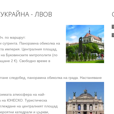
 УКРАЙНА - ЛВОВ
0ч. по маршрут:
и сутринта. Панорамна обиколка на
ката империя. Централния площад,
 на Буковинските митрополити (по
щане 2 €). Свободно време в
итгане следобед, панорамна обиколка на града. Настаняване
торимата атмосфера на най-
та на ЮНЕСКО. Туристическа
азглеждане на централният площад
вероятни катедрали и църкви,