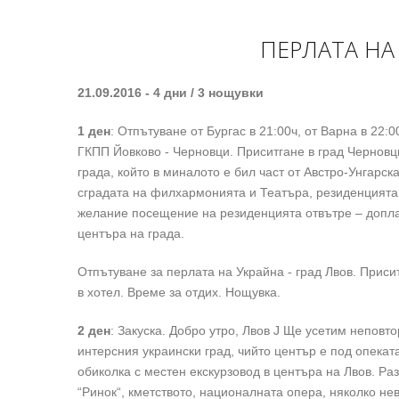
ПЕРЛАТА НА
21.09.2016 - 4 дни / 3 нощувки
1 ден
: Отпътуване от Бургас в 21:00ч, от Варна в 22:0
ГКПП Йовково - Черновци. Приситгане в град Черновц
града, който в миналото е бил част от Австро-Унгарс
сградата на филхармонията и Театъра, резиденцията
желание посещение на резиденцията отвътре – допла
центъра на града.
Отпътуване за перлата на Украйна - град Лвов. Прис
в хотел. Време за отдих. Нощувка.
2 ден
: Закуска. Добро утро, Лвов J Ще усетим непов
интерсния украински град, чийто център е под опека
обиколка с местен екскурзовод в центъра на Лвов. Р
“Ринок“, кметството, националната опера, няколко не