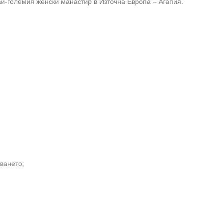
й-големия женски манастир в Източна Европа – Агапия.
ването;