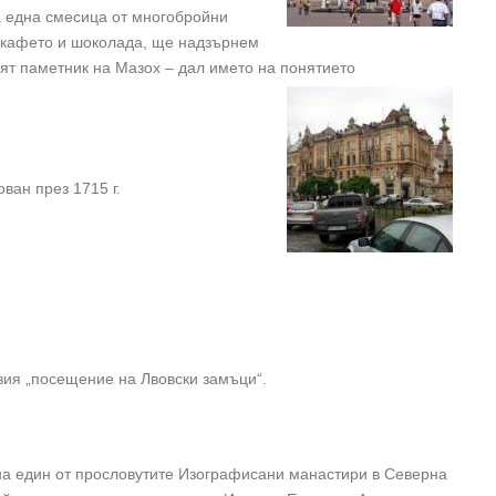
ва една смесица от многобройни
а кафето и шоколада, ще надзърнем
ят паметник на Мазох – дал името на понятието
ван през 1715 г.
ия „посещение на Лвовски замъци“.
 на един от прословутите Изографисани манастири в Северна