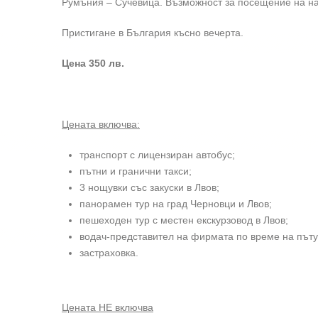
Румъния – Сучевица. Възможност за посещение на на
Пристигане в България късно вечерта.
Цена 350 лв.
Цената включва:
транспорт с лицензиран автобус;
пътни и гранични такси;
3 нощувки със закуски в Лвов;
панорамен тур на град Черновци и Лвов;
пешеходен тур с местен екскурзовод в Лвов;
водач-представител на фирмата по време на пъту
застраховка.
Цената НЕ включва