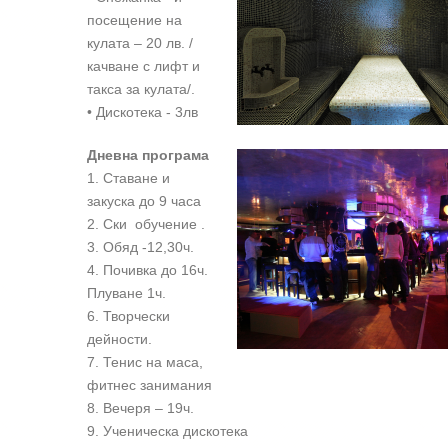
посещение на
кулата – 20 лв. /
качване с лифт и
такса за кулата/.
• Дискотека - 3лв
Дневна програма
1. Ставане и
закуска до 9 часа
2. Ски обучение .
3. Обяд -12,30ч.
4. Почивка до 16ч.
Плуване 1ч.
6. Творчески
дейности.
7. Тенис на маса,
фитнес занимания
8. Вечеря – 19ч.
9. Ученическа дискотекa