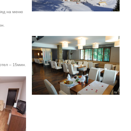
обяд на меню
он.
отел – 15мин.