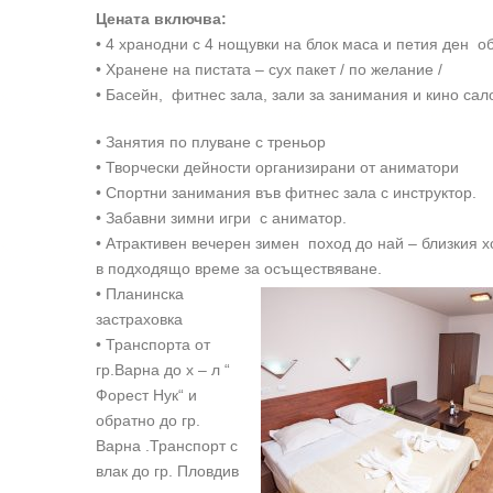
Цената включва:
• 4 хранодни с 4 нощувки на блок маса и петия ден 
• Хранене на пистата – сух пакет / по желание /
• Басейн, фитнес зала, зали за занимания и кино сал
• Занятия по плуване с треньор
• Творчески дейности организирани от аниматори
• Спортни занимания във фитнес зала с инструктор.
• Забавни зимни игри с аниматор.
• Атрактивен вечерен зимен поход до най – близкия х
в подходящо време за осъществяване.
• Планинска
застраховка
• Транспорта от
гр.Варна до х – л “
Форест Нук“ и
обратно до гр.
Варна .Транспорт с
влак до гр. Пловдив