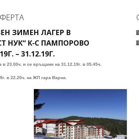
ФЕРТА
ЕН ЗИМЕН ЛАГЕР В
СТ НУК“ К-С ПАМПОРОВО
01
9
Г. – 31.12.1
9
Г.
а в 23.00ч. и се връщаме на 31.12.1
9
г. в 05.45ч.
9
г. в 22.20ч. на ЖП гара Варна.