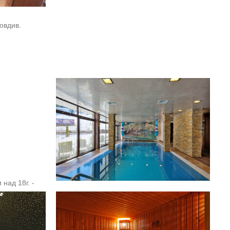
ловдив.
 над 18г. -