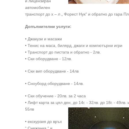
и лицензиран
автомобилен
транспорт до х – л „ Форест Нук“ и обратно до гара П
Допълнителни услуги:
• Джакузи и масажи
• Тенис на маса, билярд, джаги и компютърни игри
• Транспорт до пистата и обратно - 2лв.
• Ски оборудване - 12лв.
• Ски вип оборудване - 14лв
• Сноуборд оборудване - 14лв.
• Ски обучение - 20лв. за 2 часа
• Лифт карта за цял ден, до 14г. - 32лв. до 18г. - 49лв. и
55лв
• екскурзия до връх
“ Снежанка “ и